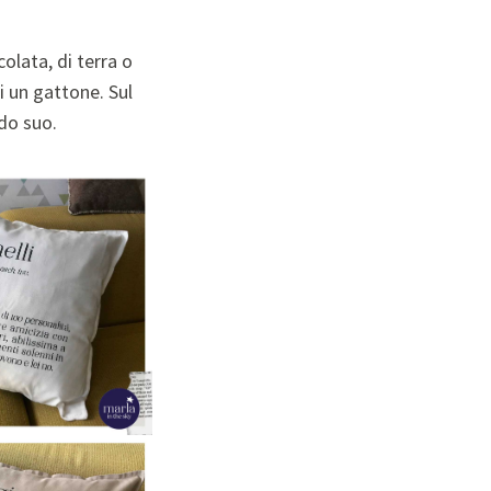
olata, di terra o
di un gattone. Sul
odo suo.