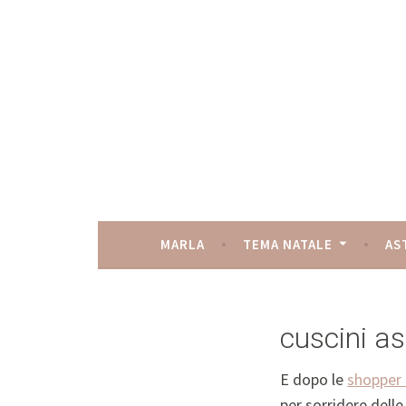
Skip
to
content
marla in the sk
MARLA
TEMA NATALE
AS
cuscini as
E dopo le
shopper 
per sorridere delle