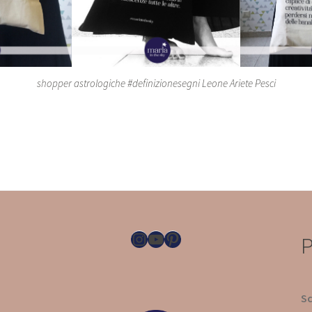
shopper astrologiche #definizionesegni Leone Ariete Pesci
Instagram
YouTube
Pinterest
P
Sc