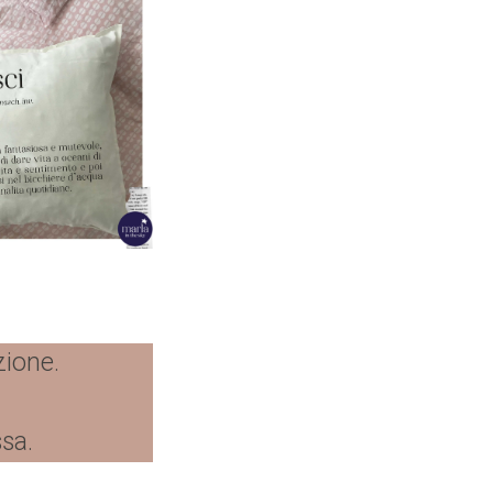
zione.
ssa.