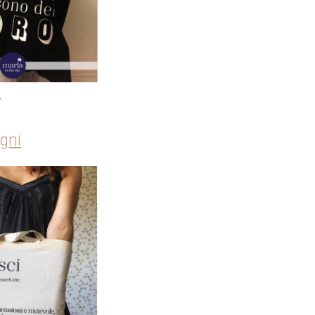
e
gni