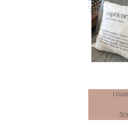
I cus
Scr