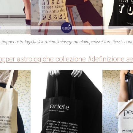
shopper astrologiche #vorreimailmiosegnomeloimpedisce Toro Pesci Leon
opper astrologiche collezione #definizione se