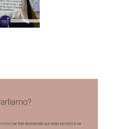
arliamo?
rivimi
se hai domande sui miei servizi o se