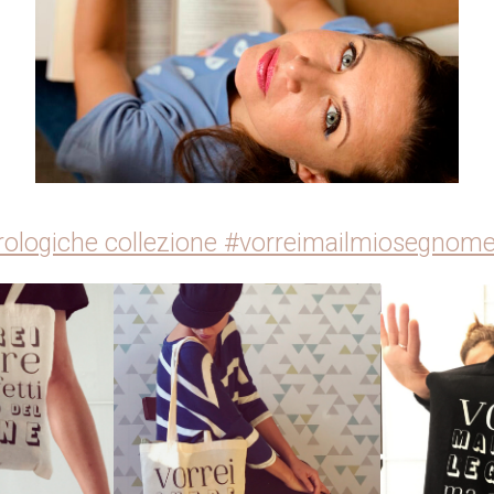
rologiche collezione #vorreimailmiosegnom