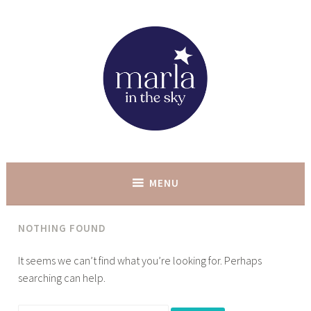
Skip
to
content
marla in the sky
MENU
NOTHING FOUND
It seems we can’t find what you’re looking for. Perhaps
searching can help.