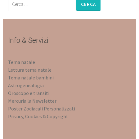
Ricerca
per:
Info & Servizi
Tema natale
Lettura tema natale
Tema natale bambini
Astrogenealogia
Oroscopo e transiti
Mercuria la Newsletter
Poster Zodiacali Personalizz
ati
Privacy, Cookies & Copyright