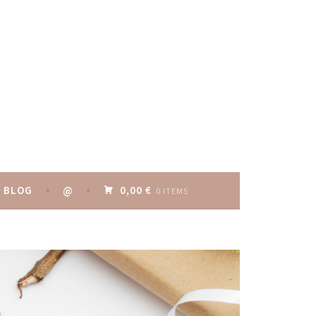
BLOG
@
0,00 €
0 ITEMS