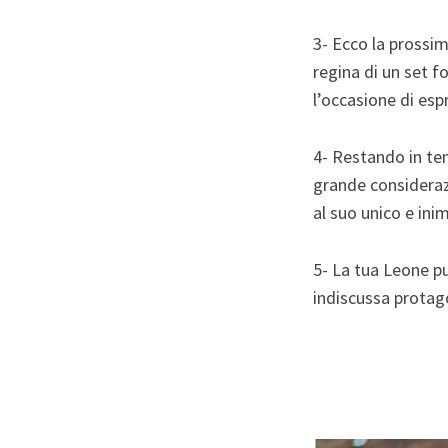
3- Ecco la prossim
regina di un set f
l’occasione di esp
4- Restando in te
grande considerazi
al suo unico e inim
5- La tua Leone p
indiscussa protago