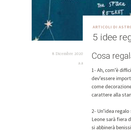
ARTICOLI DI ASTR
5 idee re
Cosa regal
8 Dicembre 2020
a.a
1- Ah, com’è diffici
dev’essere import
come decorazione d
carattere alla stan
2- Un’idea regalo 
Leone sarà fiera 
si abbinerà beniss