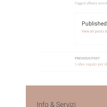
Tagged
affinità astro
Publishe
View all posts b
PREVIOUS POST
Navigazione
5 idee regalo per i
articoli
Info & Servizi