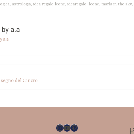
logica
,
astrologia
,
idea regalo leone
,
idearegalo
,
leone
,
marla in the sky
,
d by
a.a
y a.a
l segno del Cancro
Instagram
YouTube
Pinterest
P