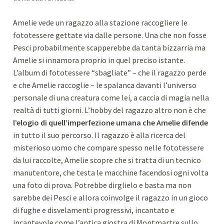
Amelie vede un ragazzo alla stazione raccogliere le
fototessere gettate via dalle persone. Una che non fosse
Pesci probabilmente scapperebbe da tanta bizzarria ma
Amelie si innamora proprio in quel preciso istante.
L’album di fototessere “sbagliate” – che il ragazzo perde
e che Amelie raccoglie – le spalanca davanti l’universo
personale di una creatura come lei, a caccia di magia nella
realtà di tutti giorni. L’hobby del ragazzo altro non è che
l’elogio di quell’imperfezione umana che Amelie difende
in tutto il suo percorso. Il ragazzo è alla ricerca del
misterioso uomo che compare spesso nelle fototessere
da lui raccolte, Amelie scopre che si tratta di un tecnico
manutentore, che testa le macchine facendosi ogni volta
una foto di prova. Potrebbe dirglielo e basta ma non
sarebbe dei Pesci e allora coinvolge il ragazzo in un gioco
di fughe e disvelamenti progressivi, incantato e
incantevole come l’antica giostra di Montmartre sullo