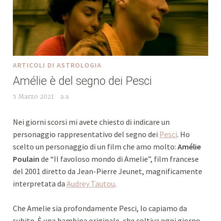
ARTICOLI DI ASTROLOGIA
Amélie è del segno dei Pesci
5 Marzo 2021
a.a
Nei giorni scorsi mi avete chiesto di indicare un
personaggio rappresentativo del segno dei
Pesci
. Ho
scelto un personaggio di un film che amo molto:
Amélie
Poulain
de “Il favoloso mondo di Amelie”, film francese
del 2001 diretto da Jean-Pierre Jeunet, magnificamente
interpretata da
Audrey Tautou
.
Che Amelie sia profondamente Pesci, lo capiamo da
subito. È una bambina originale, che coltiva ogni giorno