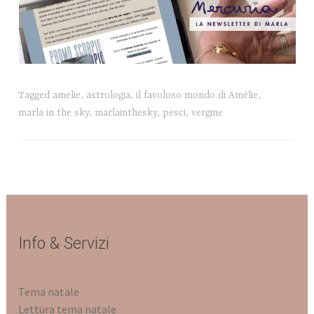
Tagged
amelie
,
astrologia
,
il favoloso mondo di Amélie
,
marla in the sky
,
marlainthesky
,
pesci
,
vergine
Info & Servizi
Tema natale
Lettura tema natale