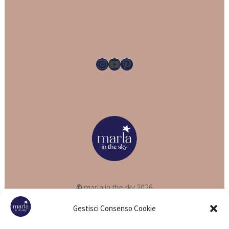
Instagram
YouTube
Pinterest
©
marla in the sky 2026
P.iva 10081791005
Gestisci Consenso Cookie