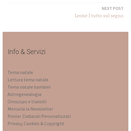
articoli
NEXT POST
Leone | tutto sul segno
Info & Servizi
Tema natale
Lettura tema natale
Tema natale bambini
Astrogenealogia
Oroscopo e transiti
Mercuria la Newsletter
Poster Zodiacali Personalizz
ati
Privacy, Cookies & Copyright