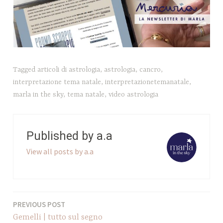
Tagged
articoli di astrologia
,
astrologia
,
cancro
,
interpretazione tema natale
,
interpretazionetemanatale
,
marla in the sky
,
tema natale
,
video astrologia
Published by
a.a
View all posts by a.a
PREVIOUS POST
Navigazione
Gemelli | tutto sul segno