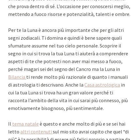
che prova dentro di sé. L’occasione per conoscersi meglio,
mettendo a fuoco risorse e potenzialità, talenti e ombre.
Per te la Luna è ancora più importante che per gli altri
segni zodiacali. Ti domina e quindi è bene sapere quali
sfumature assume nel tuo cielo personale. Scoprire il
segno in cui si trova la tua Luna ti aiuterà a comprendere
aspetti di te che potresti non aver mai messo a fuoco,
perché magari sei del segno del Cancro ma la Luna in
Bilancia
ti rende molto più razionale di quanto i manuali
di astrologia ti descrivano. Anche la
Casa astrologica
in
cui la tua Luna si trova ha un gran valore perché ti
racconta l’ambito della vita in cui sarai più connesso, più
emotivamente bisognoso, più sentimentale.
Il
tema natale
è questo e anche molto di più e se sei hai
letto
altri contenuti
sul mio sito avrai capito che quel “di
più” è la possibilità di essere più felici proprio a partire da