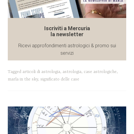
Iscriviti a Mercuria
la newsletter
Ricevi approfondimenti astrologici & promo sui
servizi
Tagged
articoli di astrologia
,
astrologia
,
case astrologiche
,
marla in the sky
,
significato delle case