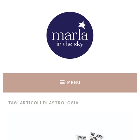
Skip
to
content
marla in the sky
MENU
TAG:
ARTICOLI DI ASTROLOGIA